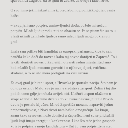
spavaonica Zagreba, da se ljudi tu zadrže, da ovdje i rade i žive.
O svojim svježim iskustvima iz predizbornog političkog djelovanja
kaže:
– Skupljali smo potpise, umirovljenici dođu, požele mi sreću i
potpišu. Mladi ljudi prođu, niti ne obaziru se. Pa se pitam što su to u
vlasti učinili za mlade ljude, a samo mladi ljudi mogu pokrenuti
grad.
Imala sam prilike biti kandidat za europski parlament, kroz to sam
naučila kako doći do novca i kako taj novac donijeti u Zapresić. To i
je cilj, donijeti novac u Zaprešić i otvarati radna mjesta. Kad smo
kod mladih ljudi moramo govoriti i o njihovoj djeci, vrtićima,
školama, a to se isto mora podigniti na višu razinu.
Za ovaj grad je bitan i sport, a Hrvatska je sportska nacija. Što nam je
od toga ostalo? Malo, sve je manje sredstava za sport. Želim i taj dio
podići tamo gdje je trebala uvijek biti. Ulažući u sport ulažemo u
svoje zdravlje. Moramo držati i do kulturne baštine, pitanje Novih
dvora je postalo ključno. Mi od Zaprešića moramo napraviti jednu
prepoznatljivost, a Novi dvori nam baš to omogućuju. Na kraju,
znam kako se novac može donijeti u Zaprešić, meni su se pridružili
ljudi koji imaju energiju i konkretnost. I kao što reče jedna gospođa
koja je potpisala moju kandidaturu – Dat ću vam potpis, žena ste,