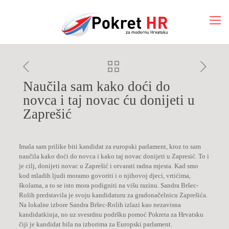
Naučila sam kako doći do
novca i taj novac ću donijeti u
Zaprešić
Imala sam prilike biti kandidat za europski parlament, kroz to sam
naučila kako doći do novca i kako taj novac donijeti u Zapresić. To i
je cilj, donijeti novac u Zaprešić i otvarati radna mjesta. Kad smo
kod mladih ljudi moramo govoriti i o njihovoj djeci, vrtićima,
školama, a to se isto mora podigniti na višu razinu. Sandra Bršec-
Rolih predstavila je svoju kandidaturu za gradonačelnicu Zaprešića.
Na lokalne izbore Sandra Bršec-Rolih izlazi kao nezavisna
kandidatkinja, no uz svesrdnu podršku pomoć Pokreta za Hrvatsku
čiji je kandidat bila na izborima za Europski parlament.