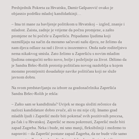
Predsjednik Pokreta za Hrvatsku, Damir Gašparović ovako je
objasnio podršku mladoj kandidatkinji…
– Ima tri mane za bavljenje politikom u Hrvatskoj – izgled, znanje i
mladost. Zaista, zadnje je vrijeme da počnu promjene, a zašto
promjene ne bi počele u Zaprešiću. Pripadamo ljudima koji
razmišljaju na način da moramo sačuvati našu djecu, ne želimo da
nam djeca odlaze na rad i život u inozemstvo. Onda naše roditeljstvo
nema nikakvog smisla. Zato želimo u Zaprešiću s novim mladim
ljudima omogućiti nešto novo, bolje i poželjnije za život. Držimo da
je Sandra Bršec-Rolih prototip političara novog razdoblja u kojem
moramo promijeniti dosadašnje navike političara koji ne služe
javnom dobru.
Na svom predstavljanju za izbore za gradonačelnika Zaprešića
Sandra Bršec-Rolih je rekla:
– Zašto sam se kandidirala? Uvijek se mogu složiti rečenice da
razlozi kandidature dobro zvuče, ali to mi nije cilj. Imamo grad
mladih ljudi i Zaprešić može biti pokretač svih pozitivnih procesa,
pa čak i u Hrvatskoj. Zaprešić se mora pokrenuti, Zaprešić može biti
zapad Zagreba. Neka i bude, mi smo manji, fleksibilniji i možemo to
napraviti – da Zaprešić postane zapad Zagreba, da ne bude više samo