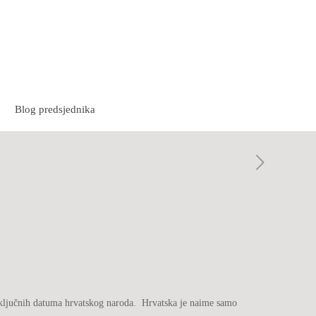
Blog predsjednika
d ključnih datuma hrvatskog naroda. Hrvatska je naime samo