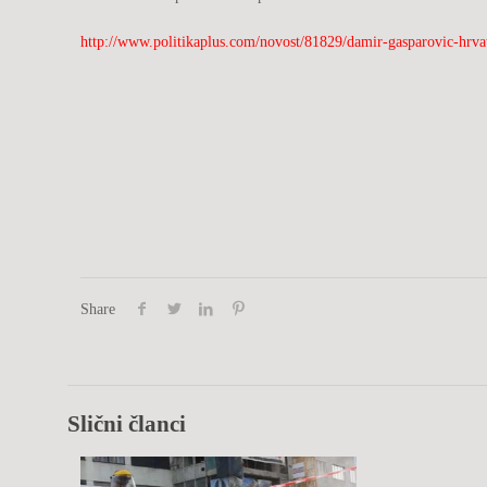
http://www.politikaplus.com/novost/81829/damir-gasparovic-hrvat
Share
Slični članci