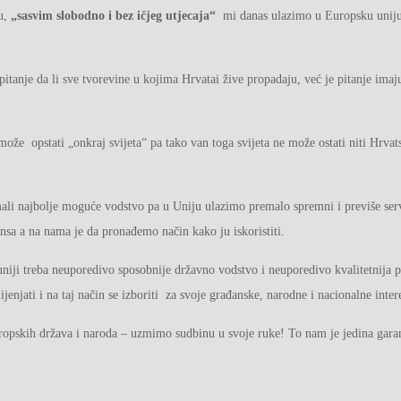
du,
„sasvim slobodno i bez ičjeg utjecaja“
mi danas ulazimo u Europsku uniju, 
 pitanje da li sve tvorevine u kojima Hrvatai žive propadaju, već je pitanje i
ože opstati „onkraj svijeta“ pa tako van toga svijeta ne može ostati niti Hrvats
imali najbolje moguće vodstvo pa u Uniju ulazimo premalo spremni i previše serv
nsa a na nama je da pronađemo način kako ju iskoristiti.
niji treba neuporedivo sposobnije državno vodstvo i neuporedivo kvalitetnija p
njati i na taj način se izboriti za svoje građanske, narodne i nacionalne inter
europskih država i naroda – uzmimo sudbinu u svoje ruke! To nam je jedina garan