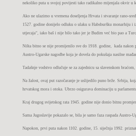
nekoliko puta u svojoj povijesti tako radikalno mijenjala okvir u 
Ako ne ulazimo u vremena doseljenja Hrvata i stvaranje rano-sred
1527. godine donijelo odluku o ulaku u Habsburšku monarhiju i i
utjecaja“, iako baš i nije bilo tako jer je Budim već bio pao a Tu
Ništa bitno se nije promijenilo sve do 1918. godine, kada nakon 
Austro-Ugarske nagodbe koja je dovela do pokušaja nasilne mađar
Tadašnje vodstvo odlučuje se za zajednicu sa slavenskom braćom, š
Na žalost, ovaj put razočaranje je uslijedilo puno brže. Srbija, ko
hrvatskog mora i otoka. Ubrzo osigurava dominaciju u parlamentu
Kraj drugog svijetskog rata 1945. godine nije donio bitnu promjenu
Sama Jugoslavije pokazalo se, bila je samo faza raspada Austro-Uga
Napokon, prvi puta nakon 1102. godine, 15. siječnja 1992. priznat