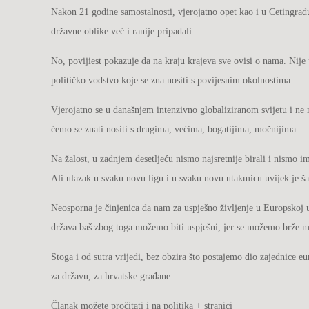
Nakon 21 godine samostalnosti, vjerojatno opet kao i u Cetingra
državne oblike već i ranije pripadali.
No, povijiest pokazuje da na kraju krajeva sve ovisi o nama. Nije
političko vodstvo koje se zna nositi s povijesnim okolnostima.
Vjerojatno se u današnjem intenzivno globaliziranom svijetu i ne m
ćemo se znati nositi s drugima, većima, bogatijima, močnijima.
Na žalost, u zadnjem desetljeću nismo najsretnije birali i nismo 
Ali ulazak u svaku novu ligu i u svaku novu utakmicu uvijek je ša
Neosporna je činjenica da nam za uspješno življenje u Europskoj u
država baš zbog toga možemo biti uspješni, jer se možemo brže mije
Stoga i od sutra vrijedi, bez obzira što postajemo dio zajednice 
za državu, za hrvatske građane.
Članak možete pročitati i na politika + stranici