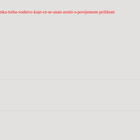
ska-treba-vodstvo-koje-ce-se-znati-nositi-s-povijesnom-prilikom
Da