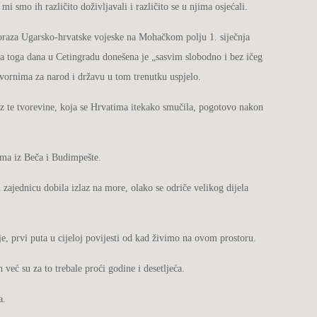
 smo ih različito doživljavali i različito se u njima osjećali.
poraza Ugarsko-hrvatske vojeske na Mohačkom polju 1. siječnja
a toga dana u Cetingradu donešena je „sasvim slobodno i bez ičeg
govornima za narod i državu u tom trenutku uspjelo.
z te tvorevine, koja se Hrvatima itekako smučila, pogotovo nakon
cima iz Beča i Budimpešte.
u zajednicu dobila izlaz na more, olako se odriče velikog dijela
je, prvi puta u cijeloj povijesti od kad živimo na ovom prostoru.
već su za to trebale proći godine i desetljeća.
a.