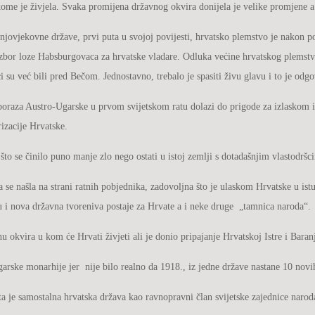
kome je živjela. Svaka promijena državnog okvira donijela je velike promjene a mi
njovjekovne države, prvi puta u svojoj povijesti, hrvatsko plemstvo je nakon 
zbor loze Habsburgovaca za hrvatske vladare. Odluka većine hrvatskog plemstv
rci su već bili pred Bečom. Jednostavno, trebalo je spasiti živu glavu i to je od
poraza Austro-Ugarske u prvom svijetskom ratu dolazi do prigode za izlaskom i
izacije Hrvatske.
to se činilo puno manje zlo nego ostati u istoj zemlji s dotadašnjim vlastodrš
ja se našla na strani ratnih pobjednika, zadovoljna što je ulaskom Hrvatske u ist
 i nova državna tvoreniva postaje za Hrvate a i neke druge „tamnica naroda“.
 okvira u kom će Hrvati živjeti ali je donio pripajanje Hrvatskoj Istre i Baran
rske monarhije jer nije bilo realno da 1918., iz jedne države nastane 10 novih 
a je samostalna hrvatska država kao ravnopravni član svijetske zajednice narod