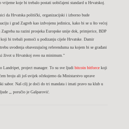
o vrijeme koje bi trebalo postati uobičajeni standard u Hrvatskoj.
ci da Hrvatska politički, organizacijski i izborno bude
lmaciju i grad Zagreb kao izdvojenu jedinicu, kako bi se u što većoj
a Zagreba na razini prosjeka Europske unije dok, primjerice, BDP
oji bi trebali pomoći u podizanju cijele Hrvatske. Damir
 potrebu uvođenja obavezujućeg referenduma na kojem bi se građani
ički život u Hrvatskoj sveo na minimum.“
ko Landripet, project manager. To su sve ljudi
bitcoin bitforce
koji
ećem broju ali još uvijek očekujemo da Ministarstvo uprave
i sabor. Naš cilj je doći do tri mandata i imati pravo na klub u
ljude „, poručio je Gašparović.