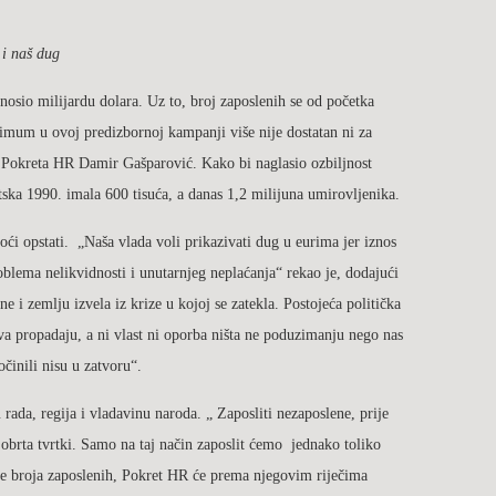
 i naš dug
nosio milijardu dolara. Uz to, broj zaposlenih se od početka
simum u ovoj predizbornoj kampanji više nije dostatan ni za
ik Pokreta HR Damir Gašparović. Kako bi naglasio ozbiljnost
ska 1990. imala 600 tisuća, a danas 1,2 milijuna umirovljenika.
i opstati. „Naša vlada voli prikazivati dug u eurima jer iznos
oblema nelikvidnosti i unutarnjeg neplaćanja“ rekao je, dodajući
i zemlju izvela iz krize u kojoj se zatekla. Postojeća politička
žava propadaju, a ni vlast ni oporba ništa ne poduzimanju nego nas
očinili nisu u zatvoru“.
ada, regija i vladavinu naroda. „ Zaposliti nezaposlene, prije
obrta tvrtki. Samo na taj način zaposlit ćemo jednako toliko
nje broja zaposlenih, Pokret HR će prema njegovim riječima