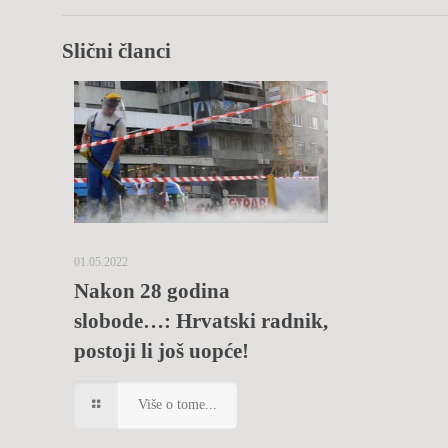
Slični članci
01.05.2022
Nakon 28 godina
slobode…: Hrvatski radnik,
postoji li još uopće!
Više o tome...