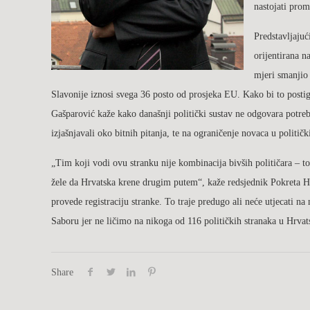
nastojati prom
Predstavljajuć
orijentirana n
mjeri smanjio
Slavonije iznosi svega 36 posto od prosjeka EU. Kako bi to post
Gašparović kaže kako današnji politički sustav ne odgovara potreb
izjašnjavali oko bitnih pitanja, te na ograničenje novaca u politi
„Tim koji vodi ovu stranku nije kombinacija bivših političara – t
žele da Hrvatska krene drugim putem“, kaže redsjednik Pokreta HR
provede registraciju stranke. To traje predugo ali neće utjecati n
Saboru jer ne ličimo na nikoga od 116 političkih stranaka u Hrvat
Share