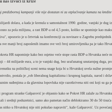
u nas izvući iz krize
predizbornoj kampanji više nije dostatan ni za otplaćivanje kamata na kredite
jardi dolara, a kada je krenula u samostalnost 1990. godine, vanjski je dug iz
dnosno za pola milijuna, a rast BDP-a od 4,5 posto, koliko se spominje kao mak
rživa“, upozorio je u četvrtak na konferenciji za novinare u Zagrebu predsjedn
 sve manji broj zaposlenih imamo sve veći broj umirovljenika pa je tako Hrvat
okreta HR napominje kako bez osjetno veće stope rasta BDP-a Hrvatska neće moć
ji – 44 milijarde eura, a to je vanjski dug, bez uračunatog unutarnjeg duga, pr
enutku na političkoj sceni nema snage koja bi u Hrvatskoj uvela nužne promjene 
 ustvrdio, postala je „rob liberalnog kapitalizma i krupnog kapitala, narod i dr
raznim suđenjima a da glavnina lopovluka nije razotkrivena niti oni koji su ga p
i program stranke Gašparović je objasnio kako se Pokret HR zalaže za Hrvatsku r
li i srednji poduzetnici, samo ako pametan način deblokiramo 30 do 50 tisuća 
nas nitko u Hrvatskoj nije niti pokušao napraviti“, kaže Gašparović. Uz poveća