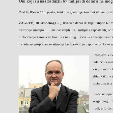
Oni koji su nas zadužili 67 milijardi dolara ne mog
Rast BDP-a od 4,5 posto, koliko se spominje kao maksimum u ovoj 
ZAGREB, 10. studenoga
– „Hrvatska danas duguje ukupno 67 mili
tranzicije smanjio 1,95 na današnjih 1,45 milijuna zaposlenih, o
otplaćivanje kamata na kredite i naš dug. Takva je situacija neod
trenutačne gospodarske situacije Gašparović je napomenuo kako na
Predsjednik P
tada zvuči man
kako u ovom tr
elita, kako je
loptaju sa isp
Predstavljajuć
svega mogu ma
ljudi, a to da