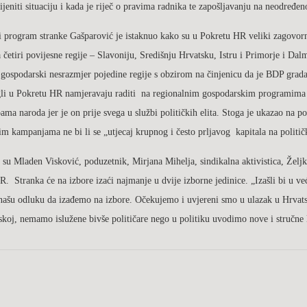
ijeniti situaciju i kada je riječ o pravima radnika te zapošljavanju na neodređen
i program stranke Gašparović je istaknuo kako su u Pokretu HR veliki zagovorni
a četiri povijesne regije – Slavoniju, Središnju Hrvatsku, Istru i Primorje i Da
 gospodarski nesrazmjer pojedine regije s obzirom na činjenicu da je BDP grad
igli u Pokretu HR namjeravaju raditi na regionalnim gospodarskim programima k
ama naroda jer je on prije svega u službi političkih elita. Stoga je ukazao na
čkim kampanjama ne bi li se „utjecaj krupnog i često prljavog kapitala na polit
o su Mladen Visković, poduzetnik, Mirjana Mihelja, sindikalna aktivistica, Želj
. Stranka će na izbore izaći najmanje u dvije izborne jedinice. „Izašli bi u v
a našu odluku da izađemo na izbore. Očekujemo i uvjereni smo u ulazak u Hrvatsk
skoj, nemamo islužene bivše političare nego u politiku uvodimo nove i stručne 