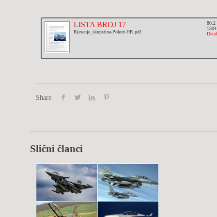
LISTA BROJ 17
80.2
1304
Rjesenje_skupstina-Pokret-HR.pdf
Detal
Share
Slični članci