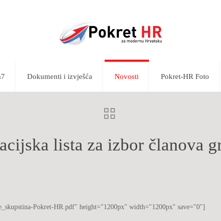
m7
Dokumenti i izvješća
Novosti
Pokret-HR Foto
ijska lista za izbor članova g
nje_skupstina-Pokret-HR.pdf" height="1200px" width="1200px" save="0"]