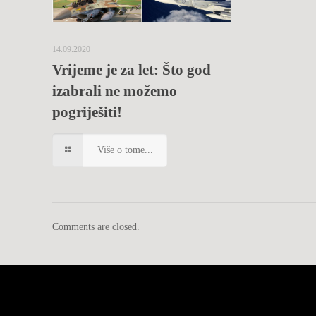
14.09.2020
Vrijeme je za let: Što god
izabrali ne možemo
pogriješiti!
Više o tome...
Comments are closed.