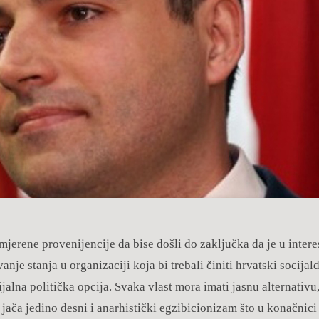
umjerene provenijencije da bise došli do zaključka da je u inter
nje stanja u organizaciji koja bi trebali činiti hrvatski socijal
jalna politička opcija. Svaka vlast mora imati jasnu alternativu,
ača jedino desni i anarhistički egzibicionizam što u konačnici 