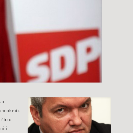
esu
demokrati.
 što u
niti