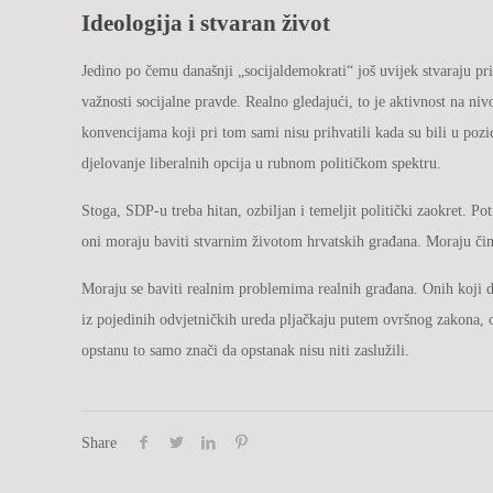
Ideologija i stvaran život
Jedino po čemu današnji „socijaldemokrati“ još uvijek stvaraju pri
važnosti socijalne pravde. Realno gledajući, to je aktivnost na n
konvencijama koji pri tom sami nisu prihvatili kada su bili u pozici
djelovanje liberalnih opcija u rubnom političkom spektru.
Stoga, SDP-u treba hitan, ozbiljan i temeljit politički zaokret. 
oni moraju baviti stvarnim životom hrvatskih građana. Moraju čini
Moraju se baviti realnim problemima realnih građana. Onih koji dan
iz pojedinih odvjetničkih ureda pljačkaju putem ovršnog zakona, on
opstanu to samo znači da opstanak nisu niti zaslužili.
Share