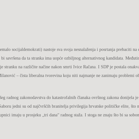
emalo socijaldemokrati) nastoje sva svoja nesnalaženja i posrtanja prebaciti na
a bi savršena da ta stranka ima uopće ozbiljnog alternativnog kandidata. Međut
o je stranku na različite načine nakon smrti Ivice Račana. I SDP je postala onakv
lanović – čista liberalna tvorevina koju niti najmanje ne zanimaju problemi o
ošeg radnog zakonodavstva do katastrofalnih članaka ovršnog zakona donijela je 
ru jedni su od najčvršćih branitelja privilegija hrvatske političke elite, što n
nici imaju u prosjeku „tri dana“ radnog staža. I stoga ne znaju što bi sa sobo