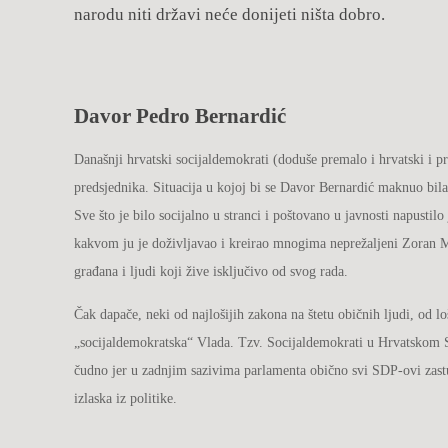
narodu niti državi neće donijeti ništa dobro.
Davor Pedro Bernardić
Današnji hrvatski socijaldemokrati (doduše premalo i hrvatski i pr
predsjednika. Situacija u kojoj bi se Davor Bernardić maknuo bil
Sve što je bilo socijalno u stranci i poštovano u javnosti napustil
kakvom ju je doživljavao i kreirao mnogima neprežaljeni Zoran Mi
građana i ljudi koji žive isključivo od svog rada.
Čak dapače, neki od najlošijih zakona na štetu običnih ljudi, od l
„socijaldemokratska“ Vlada. Tzv. Socijaldemokrati u Hrvatskom Sabo
čudno jer u zadnjim sazivima parlamenta obično svi SDP-ovi zastup
izlaska iz politike.