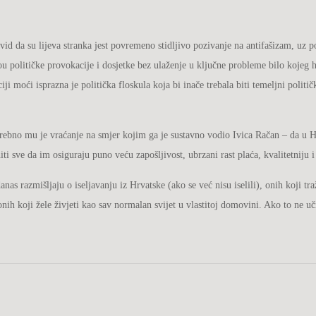
vid da su lijeva stranka jest povremeno stidljivo pozivanje na antifašizam, uz 
ivou političke provokacije i dosjetke bez ulaženje u ključne probleme bilo koje
ji moći isprazna je politička floskula koja bi inače trebala biti temeljni politič
Potrebno mu je vraćanje na smjer kojim ga je sustavno vodio Ivica Račan – da u 
ti sve da im osiguraju puno veću zapošljivost, ubrzani rast plaća, kvalitetnij
as razmišljaju o iseljavanju iz Hrvatske (ako se već nisu iselili), onih koji tr
ih koji žele živjeti kao sav normalan svijet u vlastitoj domovini. Ako to ne uči