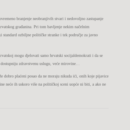
povremeno branjenje neobranjivih stvari i nedovoljno zastupanje
g hrvatskog građanina. Pri tom bavljenje nekim načelnim
ki standard ozbiljne političke stranke i tek područje za javno
Hrvatskoj mogu djelovati samo hrvatski socijaldemokrati i da se
u i dostupniju zdravstvenu uslugu, veće mirovine…
aže dobro plaćeni posao da ne moraju nikuda ići, onih koje pijavice
ne neće ih uskoro više na političkoj sceni uopće ni biti, a ako ne