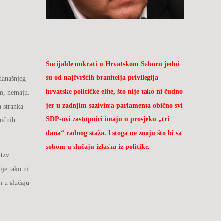
Socijaldemokrati u Hrvatskom Saboru jedni
su od najčvršćih branitelja privilegija
 današnjeg
hrvatske političke elite, što nije tako ni čudno
im, nemaju.
jer u zadnjim sazivima parlamenta obično svi
a stranka
SDP-ovi zastupnici imaju u prosjeku „tri
bičnih
dana“ radnog staža. I stoga ne znaju što bi sa
sobom u slučaju izlaska iz politike.
tzv.
ije tako ni
m u slučaju