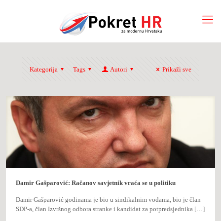
Kategorija
Tags
Autori
Prikaži sve
Damir Gašparović: Račanov savjetnik vraća se u politiku
Damir Gašparović godinama je bio u sindikalnim vodama, bio je član
SDP-a, član Izvršnog odbora stranke i kandidat za potpredsjednika
[…]