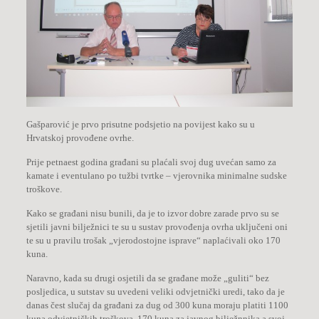
Gašparović je prvo prisutne podsjetio na povijest kako su u
Hrvatskoj provođene ovrhe.
Prije petnaest godina građani su plaćali svoj dug uvećan samo za
kamate i eventulano po tužbi tvrtke – vjerovnika minimalne sudske
troškove.
Kako se građani nisu bunili, da je to izvor dobre zarade prvo su se
sjetili javni bilježnici te su u sustav provođenja ovrha uključeni oni
te su u pravilu trošak „vjerodostojne isprave“ naplaćivali oko 170
kuna.
Naravno, kada su drugi osjetili da se građane može „guliti“ bez
posljedica, u sutstav su uvedeni veliki odvjetnički uredi, tako da je
danas čest slučaj da građani za dug od 300 kuna moraju platiti 1100
kuna odvjetničkih troškova, 170 kuna za javnog bilježnnika a svoj