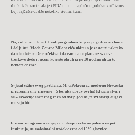
dio kolača namirisala je i FINA te i ona naplaćuje „odokativni“ iznos
koji najčešće dosiže nekoliko stotina kuna.
No, s obzirom da čak 1 milijun građana koji su pogođeni ovrhama
i dalje šuti, Vlada Zorana Milanovića ukinula je zastarni rok tako
da u buduće možete očekivati da vam na naplatu, uz sve ove
troškove dođu i računi koje ste platiti prije 10 godina ali za to
nemate dokaz!
Svjesni težine ovog problema, Mi u Pokretu za modernu Hrvatsku
pripremili smo riješenje – 5 koraka protiv ovrha! Ključne stvari
su – uvođenje zastarnog roka od dvije godine, te svi stariji dugovi
moraju biti
brisani, uz ograničavanje provođenje ovrha na jednu a ne pet
institucija, uz maksimalni trošak ovrhe od 10% glavnice.