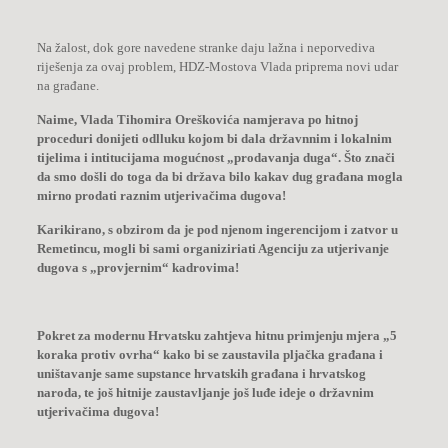
Na žalost, dok gore navedene stranke daju lažna i neporvediva
riješenja za ovaj problem, HDZ-Mostova Vlada priprema novi udar
na građane.
Naime, Vlada Tihomira Oreškovića namjerava po hitnoj
proceduri donijeti odlluku kojom bi dala državnnim i lokalnim
tijelima i intitucijama mogućnost „prodavanja duga“. Što znači
da smo došli do toga da bi država bilo kakav dug građana mogla
mirno prodati raznim utjerivačima dugova!
Karikirano, s obzirom da je pod njenom ingerencijom i zatvor u
Remetincu, mogli bi sami organiziriati Agenciju za utjerivanje
dugova s „provjernim“ kadrovima!
Pokret za modernu Hrvatsku zahtjeva hitnu primjenju mjera „5
koraka protiv ovrha“ kako bi se zaustavila pljačka građana i
uništavanje same supstance hrvatskih građana i hrvatskog
naroda, te još hitnije zaustavljanje još luđe ideje o državnim
utjerivačima dugova!