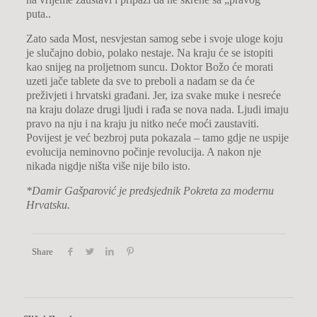
puta..
Zato sada Most, nesvjestan samog sebe i svoje uloge koju
je slučajno dobio, polako nestaje. Na kraju će se istopiti
kao snijeg na proljetnom suncu. Doktor Božo će morati
uzeti jače tablete da sve to preboli a nadam se da će
preživjeti i hrvatski građani. Jer, iza svake muke i nesreće
na kraju dolaze drugi ljudi i rađa se nova nada. Ljudi imaju
pravo na nju i na kraju ju nitko neće moći zaustaviti.
Povijest je već bezbroj puta pokazala – tamo gdje ne uspije
evolucija neminovno počinje revolucija. A nakon nje
nikada nigdje ništa više nije bilo isto.
*Damir Gašparović je predsjednik Pokreta za modernu
Hrvatsku.
Share