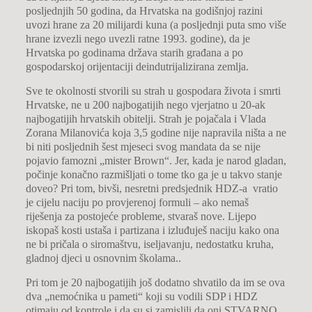
posljednjih 50 godina, da Hrvatska na godišnjoj razini
uvozi hrane za 20 milijardi kuna (a posljednji puta smo više
hrane izvezli nego uvezli ratne 1993. godine), da je
Hrvatska po godinama država starih građana a po
gospodarskoj orijentaciji deindutrijalizirana zemlja.
Sve te okolnosti stvorili su strah u gospodara života i smrti
Hrvatske, ne u 200 najbogatijih nego vjerjatno u 20-ak
najbogatijih hrvatskih obitelji. Strah je pojačala i Vlada
Zorana Milanovića koja 3,5 godine nije napravila ništa a ne
bi niti posljednih šest mjeseci svog mandata da se nije
pojavio famozni „mister Brown“. Jer, kada je narod gladan,
počinje konačno razmišljati o tome tko ga je u takvo stanje
doveo? Pri tom, bivši, nesretni predsjednik HDZ-a vratio
je cijelu naciju po provjerenoj formuli – ako nemaš
riješenja za postojeće probleme, stvaraš nove. Lijepo
iskopaš kosti ustaša i partizana i izluđuješ naciju kako ona
ne bi pričala o siromaštvu, iseljavanju, nedostatku kruha,
gladnoj djeci u osnovnim školama..
Pri tom je 20 najbogatijih još dodatno shvatilo da im se ova
dva „nemoćnika u pameti“ koji su vodili SDP i HDZ
otimaju od kontrole i da su si zamislili da oni STVARNO