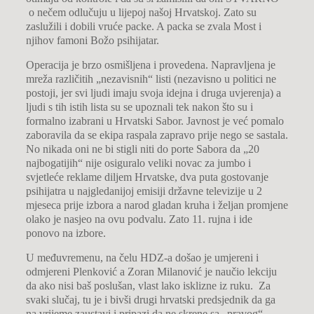
o nečem odlučuju u lijepoj našoj Hrvatskoj. Zato su
zaslužili i dobili vruće packe. A packa se zvala Most i
njihov famoni Božo psihijatar.
Operacija je brzo osmišljena i provedena. Napravljena je
mreža različitih „nezavisnih“ listi (nezavisno u politici ne
postoji, jer svi ljudi imaju svoja idejna i druga uvjerenja) a
ljudi s tih istih lista su se upoznali tek nakon što su i
formalno izabrani u Hrvatski Sabor. Javnost je već pomalo
zaboravila da se ekipa raspala zapravo prije nego se sastala.
No nikada oni ne bi stigli niti do porte Sabora da „20
najbogatijih“ nije osiguralo veliki novac za jumbo i
svjetleće reklame diljem Hrvatske, dva puta gostovanje
psihijatra u najgledanijoj emisiji državne televizije u 2
mjeseca prije izbora a narod gladan kruha i željan promjene
olako je nasjeo na ovu podvalu. Zato 11. rujna i ide
ponovo na izbore.
U međuvremenu, na čelu HDZ-a došao je umjereni i
odmjereni Plenković a Zoran Milanović je naučio lekciju
da ako nisi baš poslušan, vlast lako isklizne iz ruku. Za
svaki slučaj, tu je i bivši drugi hrvatski predsjednik da ga
na vrijeme zaustavi i pripazi da ne skrene sa „pravog“