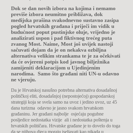
Dok se dan novih izbora na kojima i nemamo
previše izbora neumitno približava, dok
medijska prašina svakodnevno sustavno zasipa
pogled hrvatskih građana i priječi im vidik u
budućnost poput pustinjske oluje, vrijedno je
analizirati uspon i pad fiktivnog trećeg puta
zvanog Most. Naime, Most još uvijek nastoji
sačuvati dojam da je on nekakva ozbiljna
alternativa velikim strankama te je za očekivati
da će ovjereni potpis kod javnog bilježnika
zamijeniti deklaracijom u Ujedinjenim
narodima. Samo što građani niti UN-u odavno
ne vjeruju.
Da je Hrvatskoj nasušno potrebna alternativa dosadašnoj
političkoj eliti, dosadašnjoj (nepostojećoj) gospodarskoj
strategiji koja se svela samo na uvoz i jedino uvoz, uz 45
dana turizma odavno je jasno svakom hrvatskom
građaninu. Jer građani najbolje osjećaju pogubne
posljedice nedostatka vizije ali i nedostatka poštenja u
hrvatskih političara. Hrvatske građane je to dovelo do toga
da se njihova djeca moraju iseljavati kao nikada u