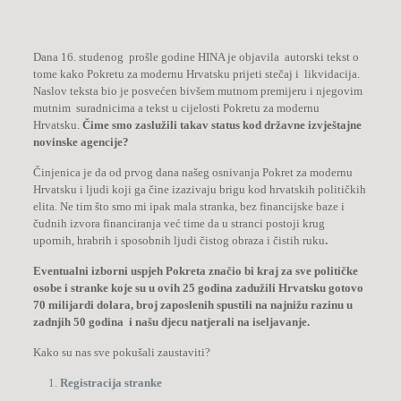
Dana 16. studenog prošle godine HINA je objavila autorski tekst o
tome kako Pokretu za modernu Hrvatsku prijeti stečaj i likvidacija.
Naslov teksta bio je posvećen bivšem mutnom premijeru i njegovim
mutnim suradnicima a tekst u cijelosti Pokretu za modernu
Hrvatsku.
Čime smo zaslužili takav status kod državne izvještajne
novinske agencije?
Činjenica je da od prvog dana našeg osnivanja Pokret za modernu
Hrvatsku i ljudi koji ga čine izazivaju brigu kod hrvatskih političkih
elita. Ne tim što smo mi ipak mala stranka, bez financijske baze i
čudnih izvora financiranja već time da u stranci postoji krug
upornih, hrabrih i sposobnih ljudi čistog obraza i čistih ruku
.
Eventualni izborni uspjeh Pokreta značio bi kraj za sve političke
osobe i stranke koje su u ovih 25 godina zadužili Hrvatsku gotovo
70 milijardi dolara, broj zaposlenih spustili na najnižu razinu u
zadnjih 50 godina i našu djecu natjerali na iseljavanje.
Kako su nas sve pokušali zaustaviti?
Registracija stranke