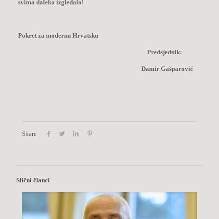
svima daleko izgledalo!
Pokret za modernu Hrvatsku
Predsjednik:
Damir Gašparović
Share
Slični članci