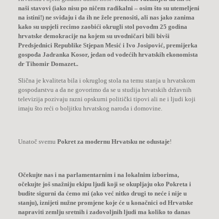
naši stavovi (iako nisu po ničem radikalni – osim što su utemeljeni
na istini!) ne sviđaju i da ih ne žele prenositi, ali nas jako zanima
kako su uspjeli recimo zaobići okrugli stol povodm 25 godina
hrvatske demokracije na kojem su uvodničari bili bivši
Predsjednici Republike Stjepan Mesić i Ivo Josipović, premijerka
gospođa Jadranka Kosor, jedan od vodećih hrvatskih ekonomista
dr Tihomir Domazet..
Slična je kvaliteta bila i okruglog stola na temu stanja u hrvatskom
gospodarstvu a da ne govorimo da se u studija hrvatskih državnih
televizija pozivaju razni opskurni politički tipovi ali ne i ljudi koji
imaju što reći o boljitku hrvatskog naroda i domovine.
Unatoč svemu
Pokret za modernu Hrvatsku ne odustaje
!
Očekujte nas i na parlamentarnim i na lokalnim izborima,
očekujte još snažniju ekipu ljudi koji se okupljaju oko Pokreta i
budite sigurni da ćemo mi (ako već nitko drugi to neće i nije u
stanju), iznijeti nužne promjene koje će u konačnici od Hrvatske
napraviti zemlju sretnih i zadovoljnih ljudi ma koliko to danas