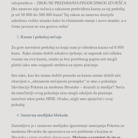
odvjetništvu – ZBOG NE PREDAVANJA FINANCIJSKOG IZVJEŠĆA
(što naravno nije točno) a zakonom predviđena kazna za taj prekršaj
je od 50 000 do 500 000 kuna! Taj zakon su naravno donijele
udruženo velike stranke kako bi eliminirale manje i nove stranke, a o
čemu javnost ne zna gotovo ništa!
Kazna i pokušaj stečaja
Za gore navedeni prekršaj na kraju nam je određena kazna od 8 000
kuna. Kako nismo dobili nikakvo rješenje, ni naputak niti odluku
vezano na ovu kaznu, nismo ju bez potrebnog papira niti mogli
platiti iako smo osigurali sredstva za njeno plaćanje.
Isto tako, kao što nismo dobili presudu za kaznu nismo dobili niti
obavijest o „ubrzanom stečajnom postupku“ te smo o pokušaju
likvidacije Pokreta za modernu Hrvatske – doznali iz medija!! Sreća
da naručitelji ovog pokušaja nisu mogli odoljeti da plasiraju
naručeni tekst preko HINE. Ovako, stigli smo spriječiti i ovaj
pokušaj.
Sustavna medijska blokada
Zanimljivo je i sustavno medijsko ignoriranje nastojanja Pokreta za
modernu Hrvatske da upozorava na sve probleme s kojima se
Hrvatska i njeni građani danas nose.
Možemo razumjeti da im se