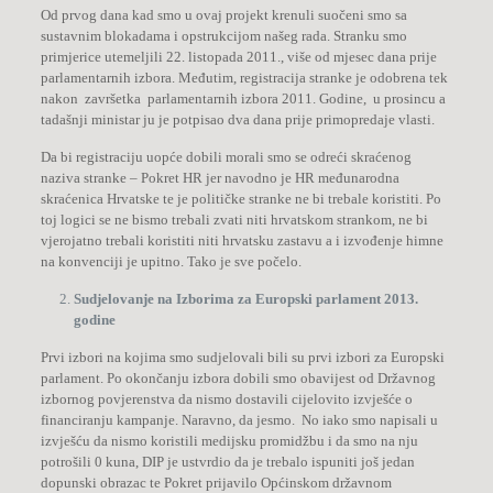
Od prvog dana kad smo u ovaj projekt krenuli suočeni smo sa
sustavnim blokadama i opstrukcijom našeg rada. Stranku smo
primjerice utemeljili 22. listopada 2011., više od mjesec dana prije
parlamentarnih izbora. Međutim, registracija stranke je odobrena tek
nakon završetka parlamentarnih izbora 2011. Godine, u prosincu a
tadašnji ministar ju je potpisao dva dana prije primopredaje vlasti.
Da bi registraciju uopće dobili morali smo se odreći skraćenog
naziva stranke – Pokret HR jer navodno je HR međunarodna
skraćenica Hrvatske te je političke stranke ne bi trebale koristiti. Po
toj logici se ne bismo trebali zvati niti hrvatskom strankom, ne bi
vjerojatno trebali koristiti niti hrvatsku zastavu a i izvođenje himne
na konvenciji je upitno. Tako je sve počelo.
Sudjelovanje na Izborima za Europski parlament 2013.
godine
Prvi izbori na kojima smo sudjelovali bili su prvi izbori za Europski
parlament. Po okončanju izbora dobili smo obavijest od Državnog
izbornog povjerenstva da nismo dostavili cijelovito izvješće o
financiranju kampanje. Naravno, da jesmo. No iako smo napisali u
izvješću da nismo koristili medijsku promidžbu i da smo na nju
potrošili 0 kuna, DIP je ustvrdio da je trebalo ispuniti još jedan
dopunski obrazac te Pokret prijavilo Općinskom državnom