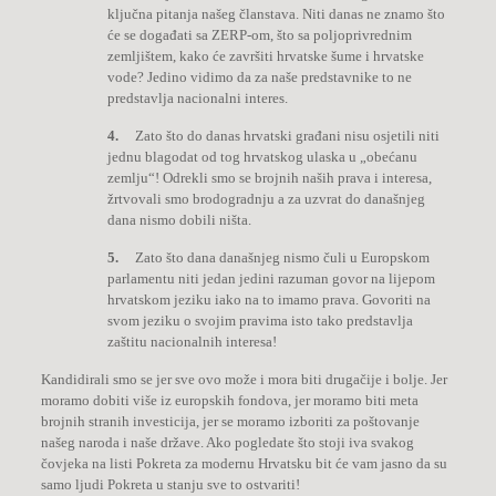
ključna pitanja našeg članstava. Niti danas ne znamo što
će se događati sa ZERP-om, što sa poljoprivrednim
zemljištem, kako će završiti hrvatske šume i hrvatske
vode? Jedino vidimo da za naše predstavnike to ne
predstavlja nacionalni interes.
4.
Zato što do danas hrvatski građani nisu osjetili niti
jednu blagodat od tog hrvatskog ulaska u „obećanu
zemlju“! Odrekli smo se brojnih naših prava i interesa,
žrtvovali smo brodogradnju a za uzvrat do današnjeg
dana nismo dobili ništa.
5.
Zato što dana današnjeg nismo čuli u Europskom
parlamentu niti jedan jedini razuman govor na lijepom
hrvatskom jeziku iako na to imamo prava. Govoriti na
svom jeziku o svojim pravima isto tako predstavlja
zaštitu nacionalnih interesa!
Kandidirali smo se jer sve ovo može i mora biti drugačije i bolje. Jer
moramo dobiti više iz europskih fondova, jer moramo biti meta
brojnih stranih investicija, jer se moramo izboriti za poštovanje
našeg naroda i naše države. Ako pogledate što stoji iva svakog
čovjeka na listi Pokreta za modernu Hrvatsku bit će vam jasno da su
samo ljudi Pokreta u stanju sve to ostvariti!