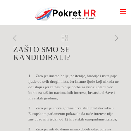
ZAŠTO SMO SE
KANDIDIRALI?
1.
Zato jer imamo bolje, poštenije, hrabrije i ustrajnije
ljude od svih drugih lista. Jer imamo ljude koji nikada ne
odustaju i jer za nas to nije borba za visoku plaću već
borba za zaštitu nacionalnih interesa, hrvatske države i
hrvatskih građana;
2.
Zato jer je i prva godina hrvatskih predstavnika u
Europskom parlamentu pokazala da naše interese nije
zastupao niti jedan od 12 hrvatskih europarlamentaraca;
3.
Zato jer niti do danas nismo dobili odgovore na