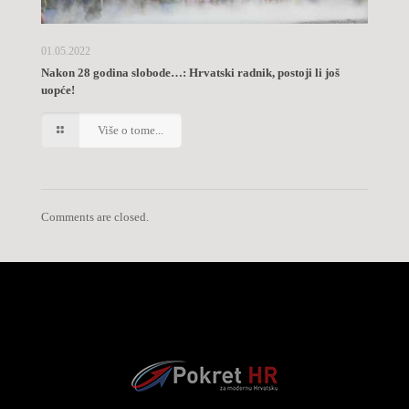
01.05.2022
Nakon 28 godina slobode…: Hrvatski radnik, postoji li još
uopće!
Više o tome...
Comments are closed.